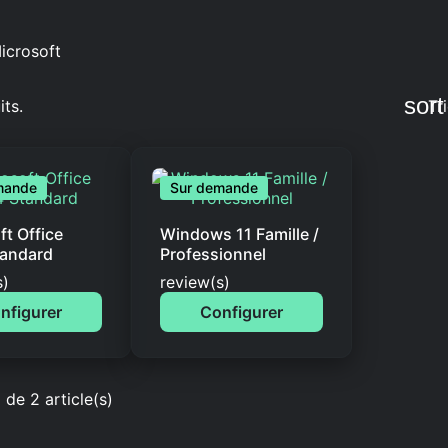
sort
its.
Tri
mande
Sur demande
ft Office
Windows 11 Famille /
tandard
Professionnel
ut of 5 stars based on
Rated
out of 5 stars based on
s)
review(s)
nfigurer
Configurer
 de 2 article(s)