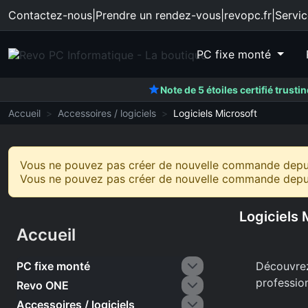
Contactez-nous
|
Prendre un rendez-vous
|
revopc.fr
|
Servic
PC fixe monté
Note de 5 étoiles certifié trusti
Accueil
Accessoires / logiciels
Logiciels Microsoft
Vous ne pouvez pas créer de nouvelle commande depuis
Vous ne pouvez pas créer de nouvelle commande depuis
Logiciels 
Accueil
PC fixe monté
Découvrez 
professio
Revo ONE
Accessoires / logiciels