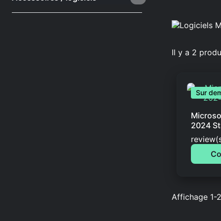
Il y a 2 produ
Sur de
Microso
2024 S
Rated
o
review(
Co
Affichage 1-2