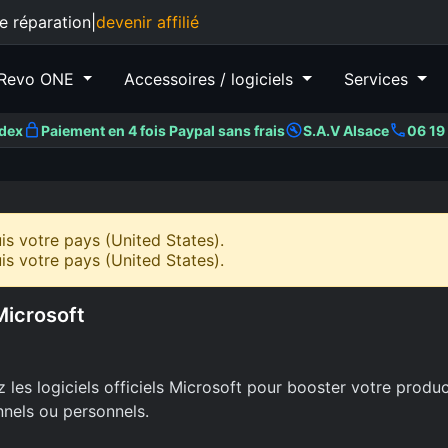
e réparation
|
devenir affilié
Revo ONE
Accessoires / logiciels
Services
ndex
Paiement en 4 fois Paypal sans frais
S.A.V Alsace
06 19 
 votre pays (United States).
 votre pays (United States).
Microsoft
les logiciels officiels Microsoft pour booster votre produ
nnels ou personnels.