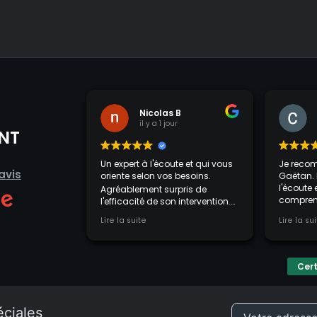
Nicolas B
Cl
il y a 1 jour
il 
NT
Un expert à l'écoute et qui vous
Je recomm
avis
oriente selon vos besoins.
Gaëtan. Il es
l'écoute et
Agréablement surpris de
comprendre 
l'efficacité de son intervention.
cherche ré
Je conseil vivement.
Lire la suite
Lire la suite
solutions p
contenter d
rapide. Les
claires et 
Cert
avec patien
C'est très 
affaire à q
professionn
éciales