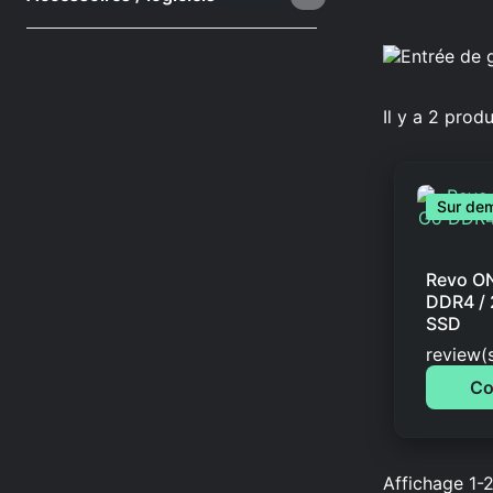
Il y a 2 produ
Sur de
Revo ON
DDR4 / 
SSD
Rated
o
review(
Co
Affichage 1-2