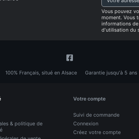
soucieux d'
Merci encor
Vous pouvez vou
😊
moment. Vous t
informations de
d'utilisation du s
100% Français, situé en Alsace
Garantie jusqu'à 5 ans
é
Votre compte
Suivi de commande
les & politique de
Connexion
té
Créez votre compte
énérales de vente