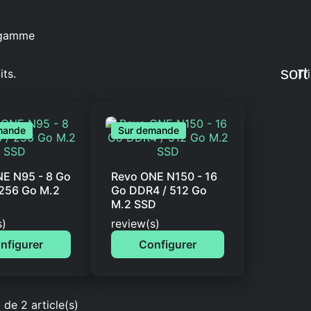
sort
its.
Tri
mande
Sur demande
E Ν95 - 8 Go
Revo ONE Ν150 - 16
256 Go M.2
Go DDR4 / 512 Go
M.2 SSD
ut of 5 stars based on
Rated
out of 5 stars based on
s)
review(s)
nfigurer
Configurer
 de 2 article(s)