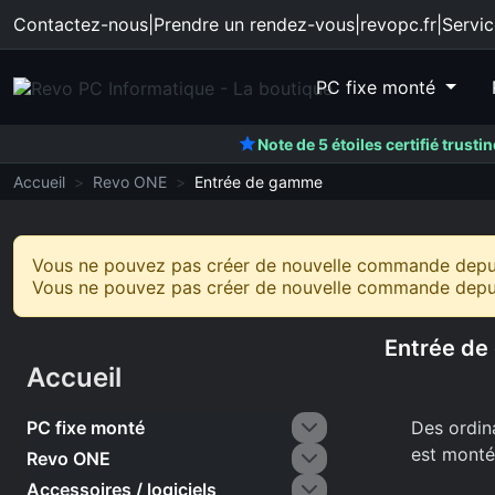
Contactez-nous
|
Prendre un rendez-vous
|
revopc.fr
|
Servic
PC fixe monté
Note de 5 étoiles certifié trusti
Accueil
Revo ONE
Entrée de gamme
Vous ne pouvez pas créer de nouvelle commande depuis
Vous ne pouvez pas créer de nouvelle commande depuis
Entrée d
Accueil
PC fixe monté
Des ordin
est monté,
Revo ONE
Accessoires / logiciels