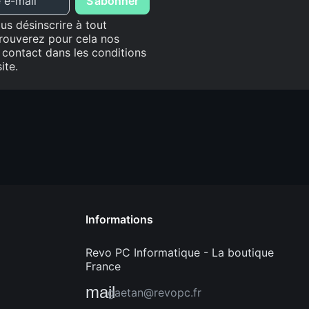
aider ses clients.
e pour votre travail
s désinscrire à tout
rouverez pour cela nos
 contact dans les conditions
ite.
Informations
Revo PC Informatique - La boutique
France
mail
gaetan@revopc.fr