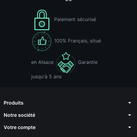
Paiement sécurisé
100% Français, situé
en Alsace
Garantie
jusqu'à 5 ans
arrow_drop_down
Produits
arrow_drop_down
Notre société
arrow_drop_down
Votre compte