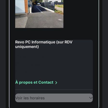
Revo PC Informatique (sur RDV
uniquement)
1B rue du buhlfeld
68125 Houssen
France

À propos et Contact
Voir les horaires